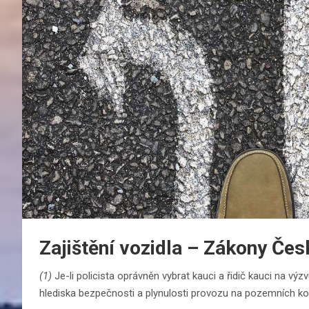
Zajištění vozidla – Zákony Čes
(1)
Je-li policista oprávněn vybrat kauci a řidič kauci na výzvu 
hlediska bezpečnosti a plynulosti provozu na pozemních ko