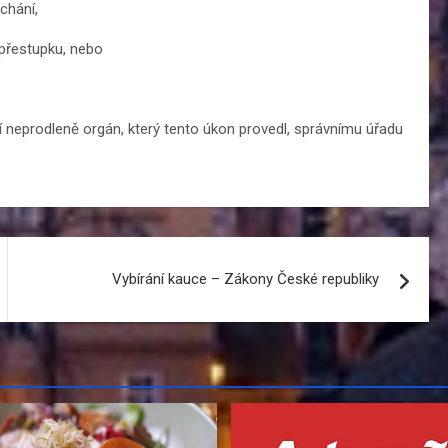
chání,
 přestupku, nebo
í neprodleně orgán, který tento úkon provedl, správnímu úřadu
Vybírání kauce – Zákony České republiky