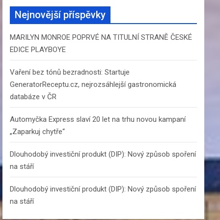
c
Nejnovější příspěvky
h
MARILYN MONROE POPRVÉ NA TITULNÍ STRANĚ ČESKÉ
EDICE PLAYBOYE
Vaření bez tónů bezradnosti: Startuje
GeneratorReceptu.cz, nejrozsáhlejší gastronomická
databáze v ČR
Automyčka Express slaví 20 let na trhu novou kampaní
„Zaparkuj chytře“
Dlouhodobý investiční produkt (DIP): Nový způsob spoření
na stáří
Dlouhodobý investiční produkt (DIP): Nový způsob spoření
na stáří