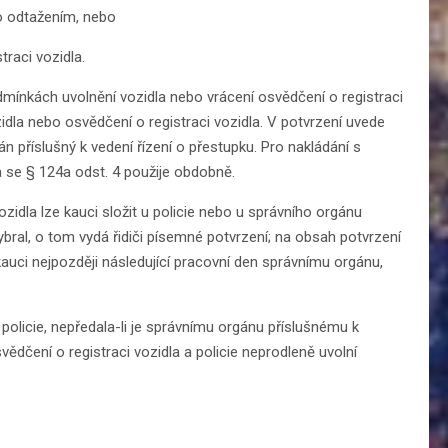
ho odtažením, nebo
traci vozidla.
dmínkách uvolnění vozidla nebo vrácení osvědčení o registraci
zidla nebo osvědčení o registraci vozidla. V potvrzení uvede
gán příslušný k vedení řízení o přestupku. Pro nakládání s
 se § 124a odst. 4 použije obdobně.
ozidla lze kauci složit u policie nebo u správního orgánu
vybral, o tom vydá řidiči písemné potvrzení; na obsah potvrzení
auci nejpozději následující pracovní den správnímu orgánu,
policie, nepředala-li je správnímu orgánu příslušnému k
svědčení o registraci vozidla a policie neprodleně uvolní