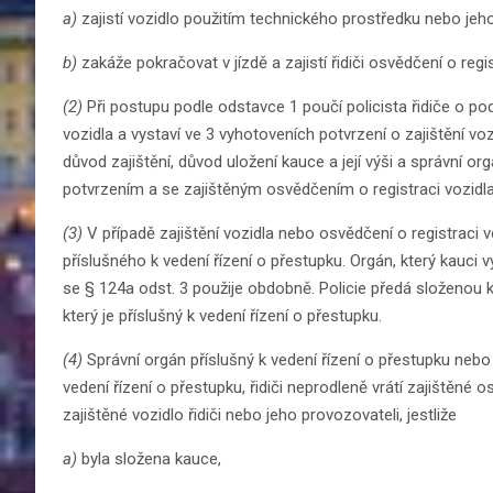
a)
zajistí vozidlo použitím technického prostředku nebo je
b)
zakáže pokračovat v jízdě a zajistí řidiči osvědčení o regis
(2)
Při postupu podle odstavce 1 poučí policista řidiče o po
vozidla a vystaví ve 3 vyhotoveních potvrzení o zajištění vo
důvod zajištění, důvod uložení kauce a její výši a správní or
potvrzením a se zajištěným osvědčením o registraci vozidla
(3)
V případě zajištění vozidla nebo osvědčení o registraci v
příslušného k vedení řízení o přestupku. Orgán, který kauci 
se § 124a odst. 3 použije obdobně. Policie předá složenou k
který je příslušný k vedení řízení o přestupku.
(4)
Správní orgán příslušný k vedení řízení o přestupku nebo 
vedení řízení o přestupku, řidiči neprodleně vrátí zajištěné o
zajištěné vozidlo řidiči nebo jeho provozovateli, jestliže
a)
byla složena kauce,