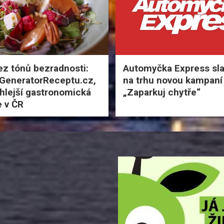
ez tónů bezradnosti:
Automyčka Express slav
 GeneratorReceptu.cz,
na trhu novou kampaní
hlejší gastronomická
„Zaparkuj chytře“
 v ČR