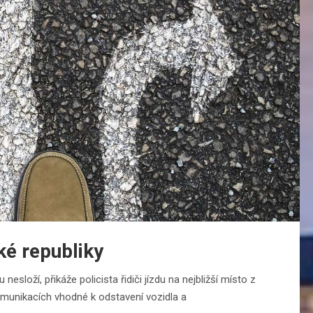
ké republiky
nesloží, přikáže policista řidiči jízdu na nejbližší místo z
munikacích vhodné k odstavení vozidla a