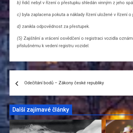
b)
řidič nebyl v řízení o přestupku shledán vinným z jeho spá
c)
byla zaplacena pokuta a náklady řízení uložené v řízení o
d)
zanikla odpovědnost za přestupek.
(5)
Zajištění a vrácení osvědčení o registraci vozidla oznám
příslušnému k vedení registru vozidel.
Navigace
Odečítání bodů – Zákony české republiky
pro
příspěvek
Další zajímavé články