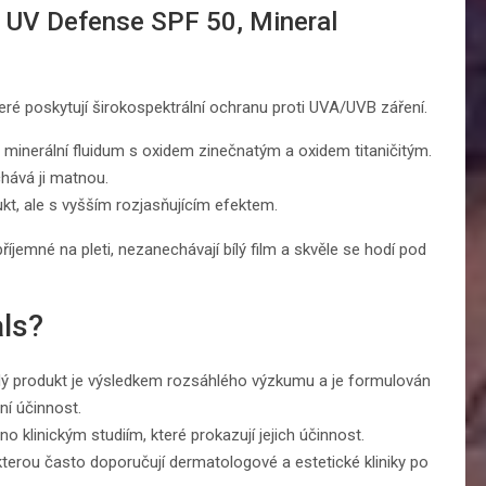
n UV Defense SPF 50, Mineral
eré poskytují širokospektrální ochranu proti UVA/UVB záření.
minerální fluidum s oxidem zinečnatým a oxidem titaničitým.
hává ji matnou.
t, ale s vyšším rozjasňujícím efektem.
íjemné na pleti, nezanechávají bílý film a skvěle se hodí pod
als?
dý produkt je výsledkem rozsáhlého výzkumu a je formulován
ní účinnost.
klinickým studiím, které prokazují jejich účinnost.
kterou často doporučují dermatologové a estetické kliniky po