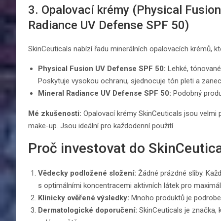
3. Opalovací krémy (Physical Fusio
Radiance UV Defense SPF 50)
SkinCeuticals nabízí řadu minerálních opalovacích krémů, kt
Physical Fusion UV Defense SPF 50:
Lehké, tónované 
Poskytuje vysokou ochranu, sjednocuje tón pleti a zanec
Mineral Radiance UV Defense SPF 50:
Podobný produk
Mé zkušenosti:
Opalovací krémy SkinCeuticals jsou velmi př
make-up. Jsou ideální pro každodenní použití.
Proč investovat do SkinCeutic
Vědecky podložené složení:
Žádné prázdné sliby. Kaž
s optimálními koncentracemi aktivních látek pro maximál
Klinicky ověřené výsledky:
Mnoho produktů je podrobeno 
Dermatologické doporučení:
SkinCeuticals je značka, 