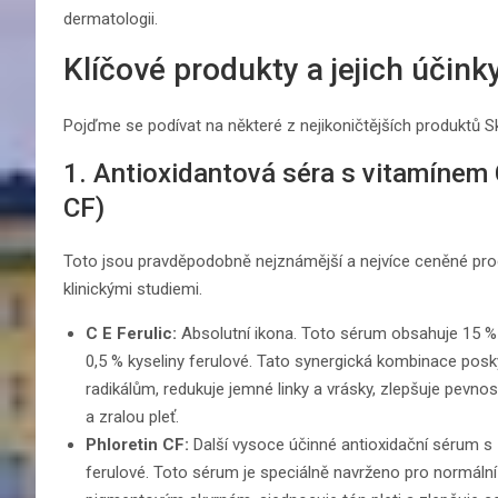
dermatologii.
Klíčové produkty a jejich účink
Pojďme se podívat na některé z nejikoničtějších produktů Sk
1. Antioxidantová séra s vitamínem C
CF)
Toto jsou pravděpodobně nejznámější a nejvíce ceněné prod
klinickými studiemi.
C E Ferulic:
Absolutní ikona. Toto sérum obsahuje 15 % 
0,5 % kyseliny ferulové. Tato synergická kombinace posk
radikálům, redukuje jemné linky a vrásky, zlepšuje pevnost
a zralou pleť.
Phloretin CF:
Další vysoce účinné antioxidační sérum s 1
ferulové. Toto sérum je speciálně navrženo pro normáln