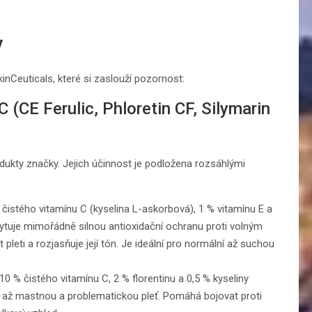
y
inCeuticals, které si zaslouží pozornost:
 (CE Ferulic, Phloretin CF, Silymarin
ukty značky. Jejich účinnost je podložena rozsáhlými
čistého vitamínu C (kyselina L-askorbová), 1 % vitamínu E a
ytuje mimořádně silnou antioxidační ochranu proti volným
 pleti a rozjasňuje její tón. Je ideální pro normální až suchou
0 % čistého vitamínu C, 2 % florentinu a 0,5 % kyseliny
í až mastnou a problematickou pleť. Pomáhá bojovat proti