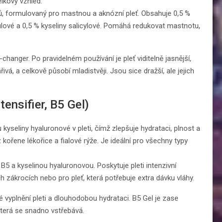
lkový vzhled.
tů, formulovaný pro mastnou a aknózní pleť. Obsahuje 0,5 %
rulové a 0,5 % kyseliny salicylové. Pomáhá redukovat mastnotu,
hanger. Po pravidelném používání je pleť viditelně jasnější,
ivá, a celkově působí mladistvěji. Jsou sice dražší, ale jejich
ensifier, B5 Gel)
 kyseliny hyaluronové v pleti, čímž zlepšuje hydrataci, plnost a
kořene lékořice a fialové rýže. Je ideální pro všechny typy
5 a kyselinou hyaluronovou. Poskytuje pleti intenzivní
ch zákrocích nebo pro pleť, která potřebuje extra dávku vláhy.
 vyplnění pleti a dlouhodobou hydrataci. B5 Gel je zase
 která se snadno vstřebává.