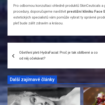
Pro odbornou konzultaci ohledně produktů SkinCeuticals a p
procedury, doporučujeme navštívit
prestižní kliniku Face 
estetických specialistů vám pomůže vybrat ty správné produ
pleť bude zářit zdravím a krásou.
Navigace
Ošetření pleti HydraFacial: Proč je tak oblíbené a co
pro
od něj očekávat?
příspěvek
Další zajímavé články