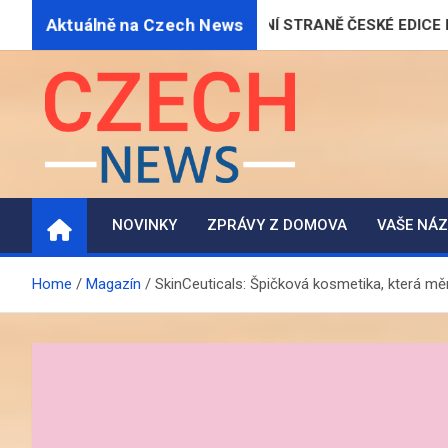
Skip
Aktuálně na Czech News
POPRVÉ NA TITULNÍ STRANĚ ČESKÉ EDICE PLAYBOYE
to
content
CZECH-NEWS.CZ
Magazín informací a zpravodajství
NOVINKY
ZPRÁVY Z DOMOVA
VAŠE NÁ
Home
Magazín
SkinCeuticals: Špičková kosmetika, která mění