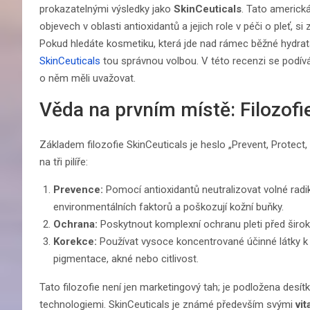
prokazatelnými výsledky jako
SkinCeuticals
. Tato americ
objevech v oblasti antioxidantů a jejich role v péči o pleť, 
Pokud hledáte kosmetiku, která jde nad rámec běžné hydrata
SkinCeuticals
tou správnou volbou. V této recenzi se podív
o něm měli uvažovat.
Věda na prvním místě: Filozofi
Základem filozofie SkinCeuticals je heslo „Prevent, Protect
na tři pilíře:
Prevence:
Pomocí antioxidantů neutralizovat volné radiká
environmentálních faktorů a poškozují kožní buňky.
Ochrana:
Poskytnout komplexní ochranu pleti před širo
Korekce:
Používat vysoce koncentrované účinné látky k n
pigmentace, akné nebo citlivost.
Tato filozofie není jen marketingový tah; je podložena desí
technologiemi. SkinCeuticals je známé především svými
vi