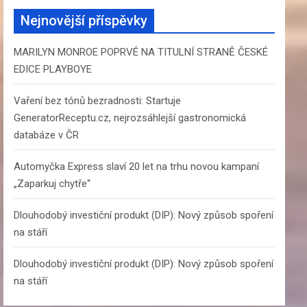
c
Nejnovější příspěvky
h
MARILYN MONROE POPRVÉ NA TITULNÍ STRANĚ ČESKÉ
EDICE PLAYBOYE
Vaření bez tónů bezradnosti: Startuje
GeneratorReceptu.cz, nejrozsáhlejší gastronomická
databáze v ČR
Automyčka Express slaví 20 let na trhu novou kampaní
„Zaparkuj chytře“
Dlouhodobý investiční produkt (DIP): Nový způsob spoření
na stáří
Dlouhodobý investiční produkt (DIP): Nový způsob spoření
na stáří