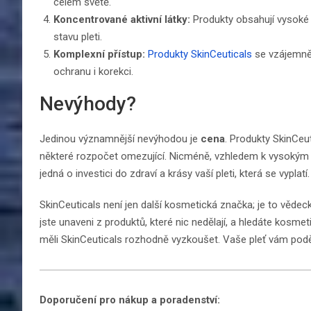
celém světě.
Koncentrované aktivní látky:
Produkty obsahují vysoké k
stavu pleti.
Komplexní přístup:
Produkty SkinCeuticals
se vzájemně d
ochranu i korekci.
Nevýhody?
Jedinou významnější nevýhodou je
cena
. Produkty SkinCeu
některé rozpočet omezující. Nicméně, vzhledem k vysokým 
jedná o investici do zdraví a krásy vaší pleti, která se vyplatí.
SkinCeuticals není jen další kosmetická značka; je to vědecký
jste unaveni z produktů, které nic nedělají, a hledáte kosme
měli SkinCeuticals rozhodně vyzkoušet. Vaše pleť vám podě
Doporučení pro nákup a poradenství: