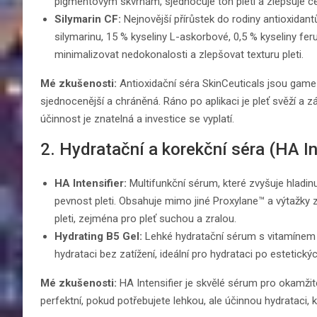
pigmentovým skvrnám, sjednocuje tón pleti a zlepšuje ce
Silymarin CF:
Nejnovější přírůstek do rodiny antioxidan
silymarinu, 15 % kyseliny L-askorbové, 0,5 % kyseliny fe
minimalizovat nedokonalosti a zlepšovat texturu pleti.
Mé zkušenosti:
Antioxidační séra SkinCeuticals jsou game-c
sjednocenější a chráněná. Ráno po aplikaci je pleť svěží a zář
účinnost je znatelná a investice se vyplatí.
2. Hydratační a korekční séra (HA Int
HA Intensifier:
Multifunkční sérum, které zvyšuje hladinu
pevnost pleti. Obsahuje mimo jiné Proxylane™ a výtažky z 
pleti, zejména pro pleť suchou a zralou.
Hydrating B5 Gel:
Lehké hydratační sérum s vitamínem B
hydrataci bez zatížení, ideální pro hydrataci po estetický
Mé zkušenosti:
HA Intensifier je skvělé sérum pro okamžité
perfektní, pokud potřebujete lehkou, ale účinnou hydrataci,