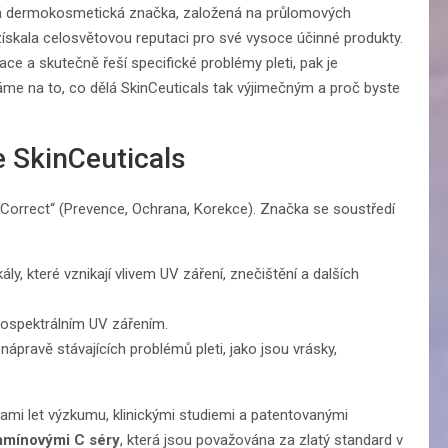
ká dermokosmetická značka, založená na průlomových
si získala celosvětovou reputaci pro své vysoce účinné produkty.
ce a skutečně řeší specifické problémy pleti, pak je
áme na to, co dělá SkinCeuticals tak výjimečným a proč byste
e SkinCeuticals
, Correct“ (Prevence, Ochrana, Korekce). Značka se soustředí
ly, které vznikají vlivem UV záření, znečištění a dalších
kospektrálním UV zářením.
ápravě stávajících problémů pleti, jako jsou vrásky,
tkami let výzkumu, klinickými studiemi a patentovanými
tamínovými C séry
, která jsou považována za zlatý standard v