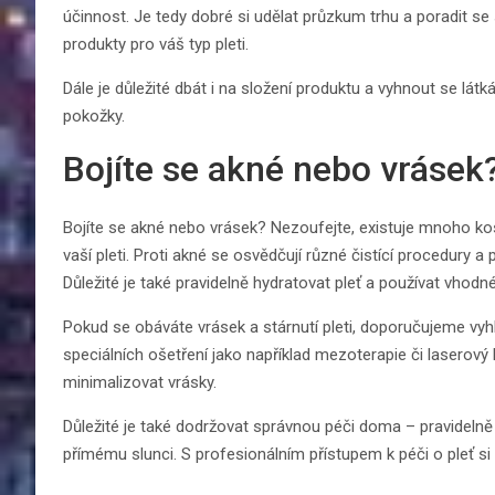
účinnost. Je tedy dobré si udělat průzkum trhu a poradit 
produkty pro váš typ pleti.
Dále je důležité dbát i na složení produktu a vyhnout se lát
pokožky.
Bojíte se akné nebo vráse
Bojíte se akné nebo vrásek? Nezoufejte, existuje mnoho k
vaší pleti. Proti akné se osvědčují různé čistící procedury a 
Důležité je také pravidelně hydratovat pleť a používat vhodn
Pokud se obáváte vrásek a stárnutí pleti, doporučujeme v
speciálních ošetření jako například mezoterapie či laserový l
minimalizovat vrásky.
Důležité je také dodržovat správnou péči doma – pravidel
přímému slunci. S profesionálním přístupem k péči o pleť si