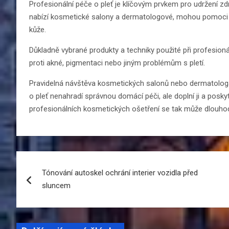
Profesionální péče o pleť je klíčovým prvkem pro udržení z
nabízí kosmetické salony a dermatologové, mohou pomoci vyr
kůže.
Důkladně vybrané produkty a techniky použité při profesion
proti akné, pigmentaci nebo jiným problémům s pletí.
Pravidelná návštěva kosmetických salonů nebo dermatologa
o pleť nenahradí správnou domácí péči, ale doplní ji a poskyt
profesionálních kosmetických ošetření se tak může dlouhodob
Navigace
Tónování autoskel ochrání interier vozidla před
pro
sluncem
příspěvek