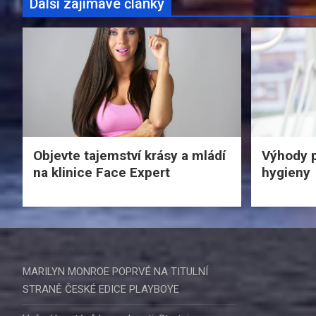
Další zajímavé články
Objevte tajemství krásy a mládí
Výhody p
na klinice Face Expert
hygieny
MARILYN MONROE POPRVÉ NA TITULNÍ
STRANĚ ČESKÉ EDICE PLAYBOYE