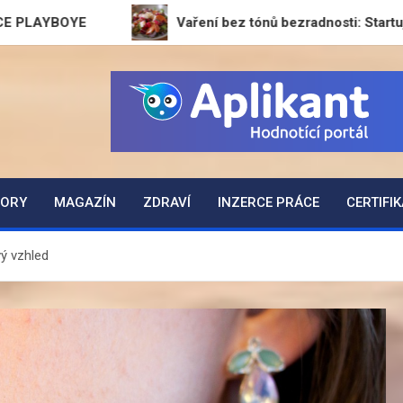
Vaření bez tónů bezradnosti: Startuje GeneratorRec
ZORY
MAGAZÍN
ZDRAVÍ
INZERCE PRÁCE
CERTIFI
vý vzhled