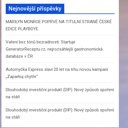
c
Nejnovější příspěvky
h
MARILYN MONROE POPRVÉ NA TITULNÍ STRANĚ ČESKÉ
EDICE PLAYBOYE
Vaření bez tónů bezradnosti: Startuje
GeneratorReceptu.cz, nejrozsáhlejší gastronomická
databáze v ČR
Automyčka Express slaví 20 let na trhu novou kampaní
„Zaparkuj chytře“
Dlouhodobý investiční produkt (DIP): Nový způsob spoření
na stáří
Dlouhodobý investiční produkt (DIP): Nový způsob spoření
na stáří