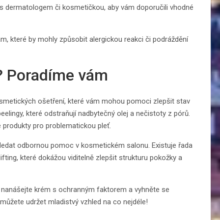
se s dermatologem či kosmetičkou, aby vám doporučili vhodné
kám, které by mohly způsobit alergickou reakci či podráždění
k? Poradíme vám
osmetických ošetření, které vám mohou pomoci zlepšit stav
peelingy, které odstraňují nadbytečný olej a nečistoty z pórů.
é produkty pro problematickou pleť.
yhledat odbornou pomoc v kosmetickém salonu. Existuje řada
ifting, které dokážou viditelně zlepšit strukturu pokožky a
ně nanášejte krém s ochranným faktorem a vyhněte se
 můžete udržet mladistvý vzhled na co nejdéle!