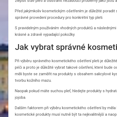
zlepšit stav pleti a odstranit nežádoucí problémy jako jsou
Před jakýmkoliv kosmetickým ošetřením je důležité poradit
správné provedení procedury pro konkrétní typ pleti.
S pravidelným používáním vhodných produktů a následným
krásné a zdravě vypadající pokožky.
Jak vybrat správné kosmeti
Při výběru správného kosmetického ošetření pleti je důležité n
péči a proto je důležité vybrat takové ošetření, které bud
měli byste se zaměřit na produkty s obsahem salicylové k
tvorbu kožního mazu.
Naopak pokud máte suchou pleť, hledejte produkty s hydrata
jojoba.
Dalším faktorem při výběru kosmetického ošetření by měla
kosmetické produkty musí nutně být ta nejkvalitnější a na