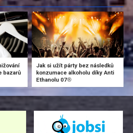
nižování
Jak si užít párty bez následků
e bazarů
konzumace alkoholu díky Anti
Ethanolu 07®