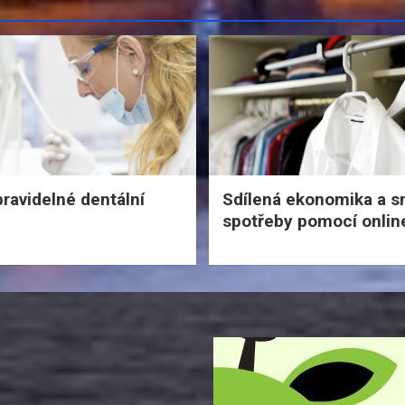
ravidelné dentální
Sdílená ekonomika a s
spotřeby pomocí onlin