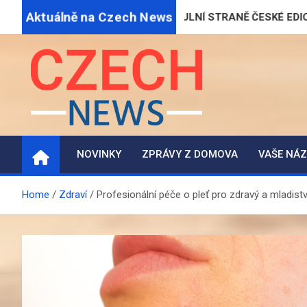
Skip
Aktuálně na Czech News
OE POPRVÉ NA TITULNÍ STRANĚ ČESKÉ EDICE PLAYBOYE
to
content
CZECH-NEWS.CZ
Magazín informací a zpravodajství
NOVINKY
ZPRÁVY Z DOMOVA
VAŠE NÁ
Home
Zdraví
Profesionální péče o pleť pro zdravý a mladist