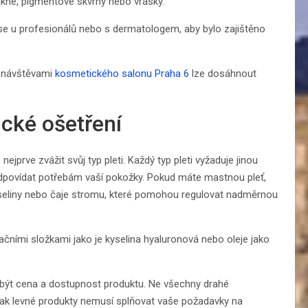
 akné, pigmentové skvrny nebo vrásky.
 se u profesionálů nebo s dermatologem, aby bylo zajištěno
i návštěvami
kosmetického salonu Praha 6
lze dosáhnout
cké ošetření
ejprve zvážit svůj typ pleti. Každý typ pleti vyžaduje jinou
e odpovídat potřebám vaší pokožky. Pokud máte mastnou pleť,
yseliny nebo čaje stromu, které pomohou regulovat nadměrnou
čními složkami jako je kyselina hyaluronová nebo oleje jako
 být cena a dostupnost produktu. Ne všechny drahé
opak levné produkty nemusí splňovat vaše požadavky na